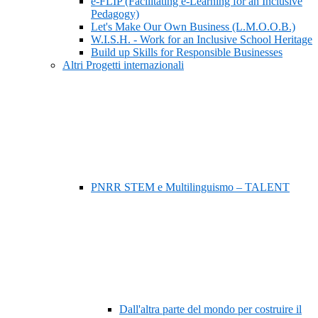
e-FLIP (Facilitating e-Learning for an Inclusive
Pedagogy)
Let's Make Our Own Business (L.M.O.O.B.)
W.I.S.H. - Work for an Inclusive School Heritage
Build up Skills for Responsible Businesses
Altri Progetti internazionali
PNRR STEM e Multilinguismo – TALENT
Dall'altra parte del mondo per costruire il