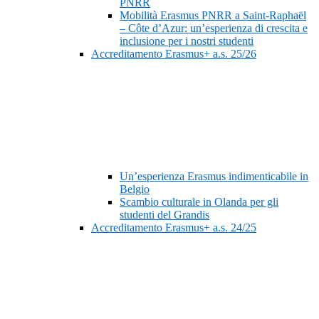
PNRR
Mobilità Erasmus PNRR a Saint-Raphaël
– Côte d’Azur: un’esperienza di crescita e
inclusione per i nostri studenti
Accreditamento Erasmus+ a.s. 25/26
Un’esperienza Erasmus indimenticabile in
Belgio
Scambio culturale in Olanda per gli
studenti del Grandis
Accreditamento Erasmus+ a.s. 24/25