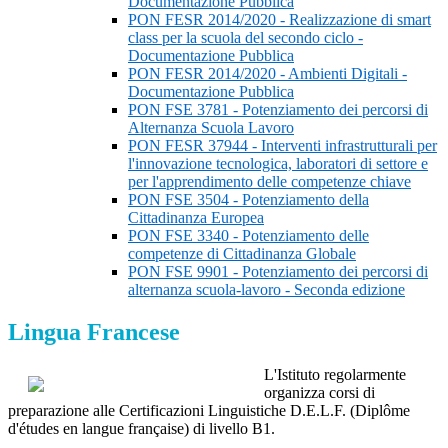
Documentazione Pubblica
PON FESR 2014/2020 - Realizzazione di smart
class per la scuola del secondo ciclo -
Documentazione Pubblica
PON FESR 2014/2020 - Ambienti Digitali -
Documentazione Pubblica
PON FSE 3781 - Potenziamento dei percorsi di
Alternanza Scuola Lavoro
PON FESR 37944 - Interventi infrastrutturali per
l'innovazione tecnologica, laboratori di settore e
per l'apprendimento delle competenze chiave
PON FSE 3504 - Potenziamento della
Cittadinanza Europea
PON FSE 3340 - Potenziamento delle
competenze di Cittadinanza Globale
PON FSE 9901 - Potenziamento dei percorsi di
alternanza scuola-lavoro - Seconda edizione
Lingua Francese
L'Istituto regolarmente
organizza corsi di
preparazione alle Certificazioni Linguistiche D.E.L.F. (
Diplôme
d'études en langue française)
di livello B1.