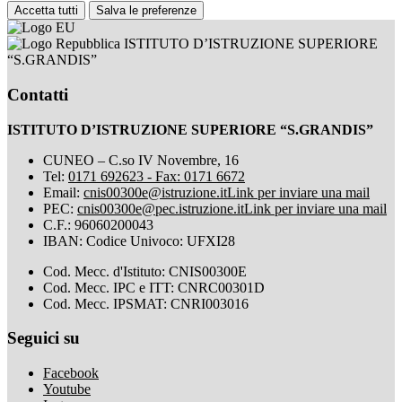
Accetta tutti
Salva le preferenze
ISTITUTO D’ISTRUZIONE SUPERIORE
“S.GRANDIS”
Contatti
ISTITUTO D’ISTRUZIONE SUPERIORE “S.GRANDIS”
CUNEO – C.so IV Novembre, 16
Tel:
0171 692623 - Fax: 0171 6672
Email:
cnis00300e@istruzione.it
Link per inviare una mail
PEC:
cnis00300e@pec.istruzione.it
Link per inviare una mail
C.F.: 96060200043
IBAN: Codice Univoco: UFXI28
Cod. Mecc. d'Istituto: CNIS00300E
Cod. Mecc. IPC e ITT: CNRC00301D
Cod. Mecc. IPSMAT: CNRI003016
Seguici su
Facebook
Youtube