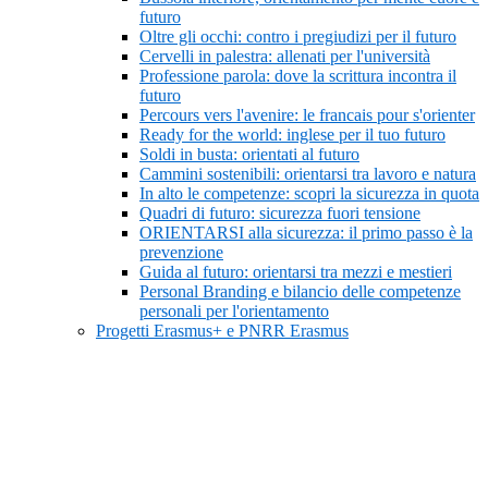
futuro
Oltre gli occhi: contro i pregiudizi per il futuro
Cervelli in palestra: allenati per l'università
Professione parola: dove la scrittura incontra il
futuro
Percours vers l'avenire: le francais pour s'orienter
Ready for the world: inglese per il tuo futuro
Soldi in busta: orientati al futuro
Cammini sostenibili: orientarsi tra lavoro e natura
In alto le competenze: scopri la sicurezza in quota
Quadri di futuro: sicurezza fuori tensione
ORIENTARSI alla sicurezza: il primo passo è la
prevenzione
Guida al futuro: orientarsi tra mezzi e mestieri
Personal Branding e bilancio delle competenze
personali per l'orientamento
Progetti Erasmus+ e PNRR Erasmus