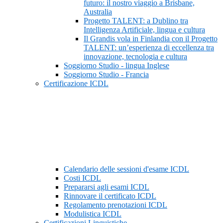
futuro: il nostro viaggio a Brisbane,
Australia
Progetto TALENT: a Dublino tra
Intelligenza Artificiale, lingua e cultura
Il Grandis vola in Finlandia con il Progetto
TALENT: un’esperienza di eccellenza tra
innovazione, tecnologia e cultura
Soggiorno Studio - lingua Inglese
Soggiorno Studio - Francia
Certificazione ICDL
Calendario delle sessioni d'esame ICDL
Costi ICDL
Prepararsi agli esami ICDL
Rinnovare il certificato ICDL
Regolamento prenotazioni ICDL
Modulistica ICDL
Certificazioni Linguistiche