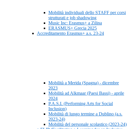
Mobilità individuali dello STAFF per corsi
strutturati e job shadowing
Music Inc: Erasmus+ a Zilina
ERASMUS+ Grecia 2025
Accreditamento Erasmus+ a.s. 23-24
Mobilità a Merida (Spagna) - dicembre
2023
Mobilità ad Alkmaar (Paesi Bassi) - aprile
2024
P.A.S.I. (Performing Arts for Social
Inclusion)
Mobilità di lungo termine a Dublino (a.s.
2023-24)
Mobilità del personale scolastico (2023-24)