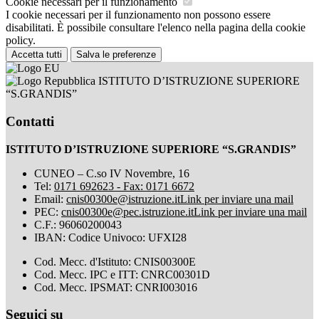
Cookie necessari per il funzionamento
I cookie necessari per il funzionamento non possono essere
disabilitati. È possibile consultare l'elenco nella pagina della cookie
policy.
Accetta tutti
Salva le preferenze
ISTITUTO D’ISTRUZIONE SUPERIORE
“S.GRANDIS”
Contatti
ISTITUTO D’ISTRUZIONE SUPERIORE “S.GRANDIS”
CUNEO – C.so IV Novembre, 16
Tel:
0171 692623 - Fax: 0171 6672
Email:
cnis00300e@istruzione.it
Link per inviare una mail
PEC:
cnis00300e@pec.istruzione.it
Link per inviare una mail
C.F.: 96060200043
IBAN: Codice Univoco: UFXI28
Cod. Mecc. d'Istituto: CNIS00300E
Cod. Mecc. IPC e ITT: CNRC00301D
Cod. Mecc. IPSMAT: CNRI003016
Seguici su