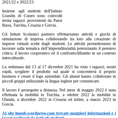
2021/22 e 2022/23.
Insieme agli studenti dell'Istituto
Grandis di Cuneo sono coinvolti
trenta ragazzi provenienti da Paesi
Bassi, Turchia, Croazia e Grecia.
Gli Istituti Scolastici partners effettueranno attività e giochi di
simulazione di impresa collaborando tra loro alla creazione di
imprese virtuali scelte dagli studenti. Le attività permetteranno di
lavorare sulla tematica dell’imprenditorialità potenziando il pensiero
critico, il lavoro cooperativo ed il confronto/dibattito in un contesto
interculturale.
La settimana dal 13 al 17 dicembre 2021 ha visto i ragazzi, nostri
ospiti, scegliere il prodotto sul quale si concentrerà il proprio
business e creare il logo aziendale. Gli alunni hanno collaborato in
piccoli gruppi utilizzando la lingua inglese per comunicare.
Il lavoro è proseguito a distanza. Nel mese di maggio 2022 è stata
effettuata la mobilità in Turchia, a ottobre 2022 la mobilità in
Olanda, a dicembre 2022 in Croazia ed infine, a marzo 2023 in
Grecia.
Al sito lmoob.wordpress.com trovate maggiori informazioni e i
lavori realizzati da tutti gli studenti