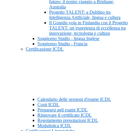
futuro: il nostro viaggio a Brisbane,
Australia
Progetto TALENT: a Dublino tra
Intelligenza Artificiale, lingua e cultura
Il Grandis vola in Finlandia con il Progetto
TALENT: un’esperienza di eccellenza tra
innovazione, tecnologia e cultura
Soggiorno Studio - lingua Inglese
Soggiorno Studio - Francia
Certificazione ICDL
Calendario delle sessioni d'esame ICDL
Costi ICDL
Prepararsi agli esami ICDL
Rinnovare il certificato ICDL
Regolamento prenotazioni ICDL
Modulistica ICDL
Certificazioni Linguistiche