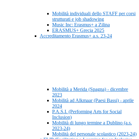
Mobilità individuali dello STAFF per corsi
strutturati e job shadowing
Music Inc: Erasmus+ a Zilina
ERASMUS+ Grecia 2025
Accreditamento Erasmus+ a.s. 23-24
Mobilità a Merida (Spagna) - dicembre
2023
Mobilità ad Alkmaar (Paesi Bassi) - aprile
2024
P.A.S.I. (Performing Arts for Social
Inclusion)
Mobilità di lungo termine a Dublino (a.s.
2023-24)
Mobilità del personale scolastico (2023-24)