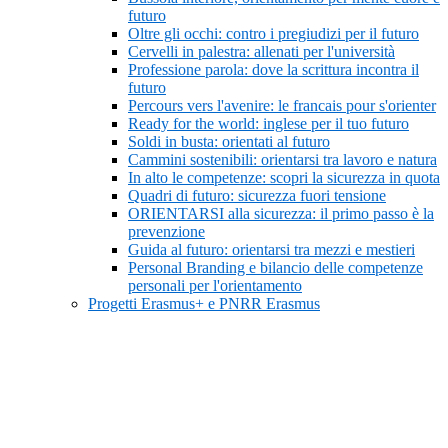
futuro
Oltre gli occhi: contro i pregiudizi per il futuro
Cervelli in palestra: allenati per l'università
Professione parola: dove la scrittura incontra il
futuro
Percours vers l'avenire: le francais pour s'orienter
Ready for the world: inglese per il tuo futuro
Soldi in busta: orientati al futuro
Cammini sostenibili: orientarsi tra lavoro e natura
In alto le competenze: scopri la sicurezza in quota
Quadri di futuro: sicurezza fuori tensione
ORIENTARSI alla sicurezza: il primo passo è la
prevenzione
Guida al futuro: orientarsi tra mezzi e mestieri
Personal Branding e bilancio delle competenze
personali per l'orientamento
Progetti Erasmus+ e PNRR Erasmus