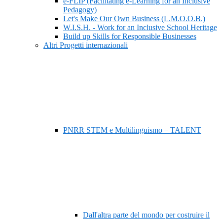
e-FLIP (Facilitating e-Learning for an Inclusive
Pedagogy)
Let's Make Our Own Business (L.M.O.O.B.)
W.I.S.H. - Work for an Inclusive School Heritage
Build up Skills for Responsible Businesses
Altri Progetti internazionali
PNRR STEM e Multilinguismo – TALENT
Dall'altra parte del mondo per costruire il