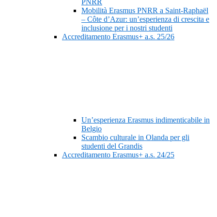
PNRR
Mobilità Erasmus PNRR a Saint-Raphaël
– Côte d’Azur: un’esperienza di crescita e
inclusione per i nostri studenti
Accreditamento Erasmus+ a.s. 25/26
Un’esperienza Erasmus indimenticabile in
Belgio
Scambio culturale in Olanda per gli
studenti del Grandis
Accreditamento Erasmus+ a.s. 24/25