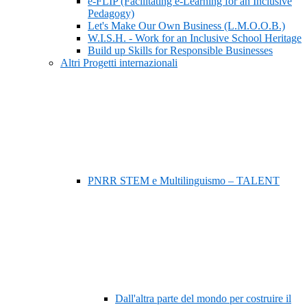
e-FLIP (Facilitating e-Learning for an Inclusive
Pedagogy)
Let's Make Our Own Business (L.M.O.O.B.)
W.I.S.H. - Work for an Inclusive School Heritage
Build up Skills for Responsible Businesses
Altri Progetti internazionali
PNRR STEM e Multilinguismo – TALENT
Dall'altra parte del mondo per costruire il