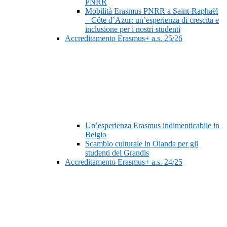
PNRR
Mobilità Erasmus PNRR a Saint-Raphaël
– Côte d’Azur: un’esperienza di crescita e
inclusione per i nostri studenti
Accreditamento Erasmus+ a.s. 25/26
Un’esperienza Erasmus indimenticabile in
Belgio
Scambio culturale in Olanda per gli
studenti del Grandis
Accreditamento Erasmus+ a.s. 24/25