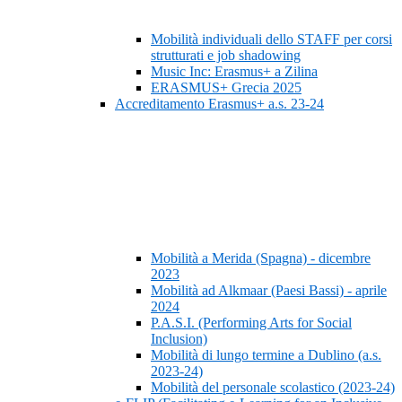
Mobilità individuali dello STAFF per corsi
strutturati e job shadowing
Music Inc: Erasmus+ a Zilina
ERASMUS+ Grecia 2025
Accreditamento Erasmus+ a.s. 23-24
Mobilità a Merida (Spagna) - dicembre
2023
Mobilità ad Alkmaar (Paesi Bassi) - aprile
2024
P.A.S.I. (Performing Arts for Social
Inclusion)
Mobilità di lungo termine a Dublino (a.s.
2023-24)
Mobilità del personale scolastico (2023-24)