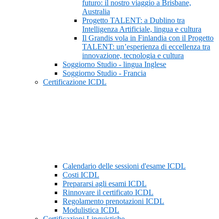
futuro: il nostro viaggio a Brisbane,
Australia
Progetto TALENT: a Dublino tra
Intelligenza Artificiale, lingua e cultura
Il Grandis vola in Finlandia con il Progetto
TALENT: un’esperienza di eccellenza tra
innovazione, tecnologia e cultura
Soggiorno Studio - lingua Inglese
Soggiorno Studio - Francia
Certificazione ICDL
Calendario delle sessioni d'esame ICDL
Costi ICDL
Prepararsi agli esami ICDL
Rinnovare il certificato ICDL
Regolamento prenotazioni ICDL
Modulistica ICDL
Certificazioni Linguistiche