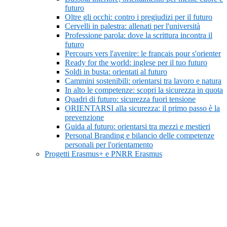
futuro
Oltre gli occhi: contro i pregiudizi per il futuro
Cervelli in palestra: allenati per l'università
Professione parola: dove la scrittura incontra il
futuro
Percours vers l'avenire: le francais pour s'orienter
Ready for the world: inglese per il tuo futuro
Soldi in busta: orientati al futuro
Cammini sostenibili: orientarsi tra lavoro e natura
In alto le competenze: scopri la sicurezza in quota
Quadri di futuro: sicurezza fuori tensione
ORIENTARSI alla sicurezza: il primo passo è la
prevenzione
Guida al futuro: orientarsi tra mezzi e mestieri
Personal Branding e bilancio delle competenze
personali per l'orientamento
Progetti Erasmus+ e PNRR Erasmus