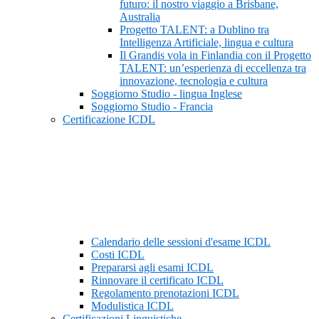
futuro: il nostro viaggio a Brisbane,
Australia
Progetto TALENT: a Dublino tra
Intelligenza Artificiale, lingua e cultura
Il Grandis vola in Finlandia con il Progetto
TALENT: un’esperienza di eccellenza tra
innovazione, tecnologia e cultura
Soggiorno Studio - lingua Inglese
Soggiorno Studio - Francia
Certificazione ICDL
Calendario delle sessioni d'esame ICDL
Costi ICDL
Prepararsi agli esami ICDL
Rinnovare il certificato ICDL
Regolamento prenotazioni ICDL
Modulistica ICDL
Certificazioni Linguistiche