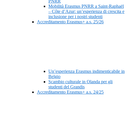
PNRR
Mobilità Erasmus PNRR a Saint-Raphaël
– Côte d’Azur: un’esperienza di crescita e
inclusione per i nostri studenti
Accreditamento Erasmus+ a.s. 25/26
Un’esperienza Erasmus indimenticabile in
Belgio
Scambio culturale in Olanda per gli
studenti del Grandis
Accreditamento Erasmus+ a.s. 24/25