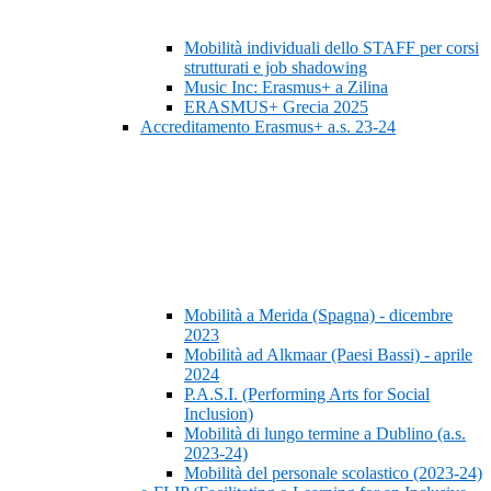
Mobilità individuali dello STAFF per corsi
strutturati e job shadowing
Music Inc: Erasmus+ a Zilina
ERASMUS+ Grecia 2025
Accreditamento Erasmus+ a.s. 23-24
Mobilità a Merida (Spagna) - dicembre
2023
Mobilità ad Alkmaar (Paesi Bassi) - aprile
2024
P.A.S.I. (Performing Arts for Social
Inclusion)
Mobilità di lungo termine a Dublino (a.s.
2023-24)
Mobilità del personale scolastico (2023-24)