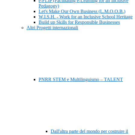
e-FLIP (Facilitating e-Learning for an Inclusive
Pedagogy)
Let's Make Our Own Business (L.M.O.O.B.)
W.I.S.H. - Work for an Inclusive School Heritage
Build up Skills for Responsible Businesses
Altri Progetti internazionali
PNRR STEM e Multilinguismo – TALENT
Dall'altra parte del mondo per costruire il