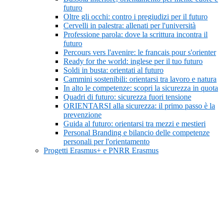
futuro
Oltre gli occhi: contro i pregiudizi per il futuro
Cervelli in palestra: allenati per l'università
Professione parola: dove la scrittura incontra il
futuro
Percours vers l'avenire: le francais pour s'orienter
Ready for the world: inglese per il tuo futuro
Soldi in busta: orientati al futuro
Cammini sostenibili: orientarsi tra lavoro e natura
In alto le competenze: scopri la sicurezza in quota
Quadri di futuro: sicurezza fuori tensione
ORIENTARSI alla sicurezza: il primo passo è la
prevenzione
Guida al futuro: orientarsi tra mezzi e mestieri
Personal Branding e bilancio delle competenze
personali per l'orientamento
Progetti Erasmus+ e PNRR Erasmus