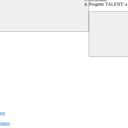
Progetto TALENT: a Du
iere
futuro