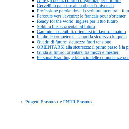
Oltre gli occhi: contro i pregiudizi per il futuro
Cervelli in palestra: allenati per l'università
Professione parola: dove la scrittura incontra il fut
Percours vers l'avenire: le francais pour s'orienter
Ready for the world: inglese per il tuo futuro
Soldi in busta: orientati al futuro
Cammini sostenibili: orientarsi tra lavoro e natura
In alto le competenze: scopri la sicurezza in quota
Quadri di futuro: sicurezza fuori tensione
ORIENTARSI alla sicurezza: il primo passo è la 
Guida al futuro: orientarsi tra mezzi e mestieri
Personal Branding e bilancio delle competenze pers
Progetti Erasmus+ e PNRR Erasmus