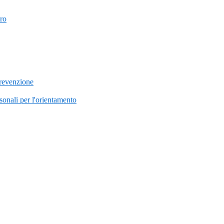
uro
prevenzione
onali per l'orientamento